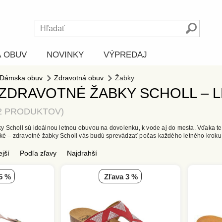
Á OBUV
NOVINKY
VÝPREDAJ
Dámska obuv
Zdravotná obuv
Žabky
ZDRAVOTNÉ ŽABKY SCHOLL – L
2 PRODUKTOV
 Scholl sú ideálnou letnou obuvou na dovolenku, k vode aj do mesta. Vďaka tec
ické – zdravotné žabky Scholl vás budú sprevádzať počas každého letného kroku
ejší
Podľa zľavy
Najdrahší
 5 %
zľava 3 %