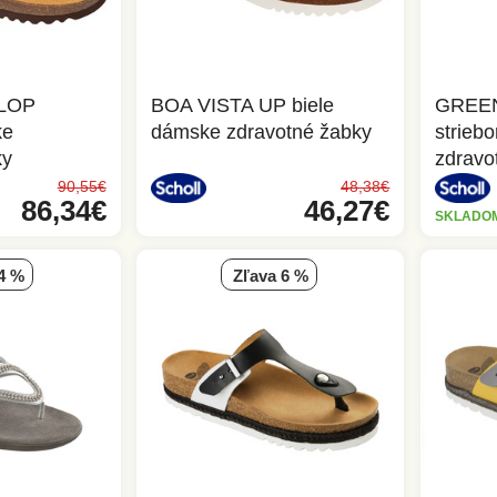
FLOP
BOA VISTA UP biele
GREEN
ke
dámske zdravotné žabky
strieb
ky
zdravo
90,55€
48,38€
86,34€
46,27€
SKLADO
 4 %
zľava 6 %