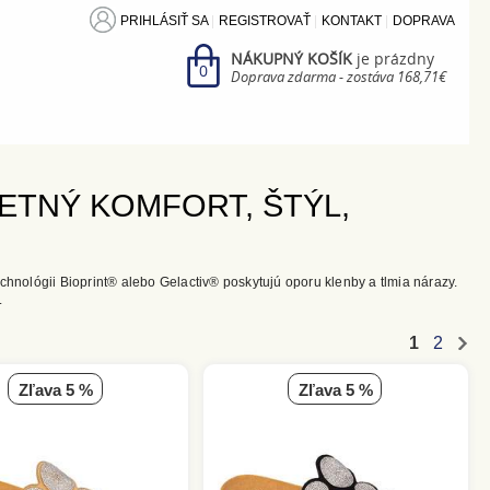
PRIHLÁSIŤ SA
REGISTROVAŤ
KONTAKT
DOPRAVA
NÁKUPNÝ KOŠÍK
je prázdny
0
Doprava zdarma - zostáva 168,71€
ETNÝ KOMFORT, ŠTÝL,
hnológii Bioprint® alebo Gelactiv® poskytujú oporu klenby a tlmia nárazy.
.
1
2
zľava 5 %
zľava 5 %