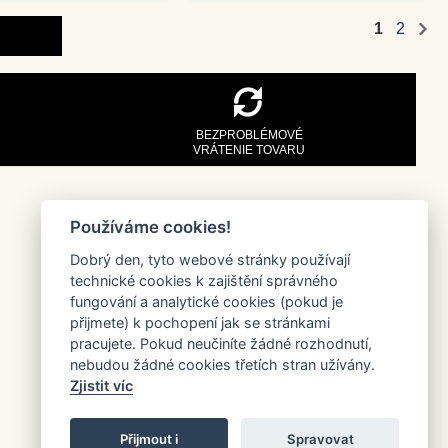
1
2
BEZPROBLÉMOVÉ
VRÁTENIE TOVARU
Používáme cookies!
Dobrý den, tyto webové stránky používají
technické cookies k zajištění správného
fungování a analytické cookies (pokud je
přijmete) k pochopení jak se stránkami
pracujete. Pokud neučiníte žádné rozhodnutí,
nebudou žádné cookies třetích stran užívány.
Zjistit víc
Přijmout i
Spravovat