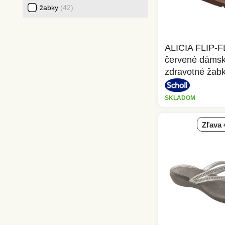
žabky
42
ALICIA FLIP-
červené dáms
zdravotné žab
SKLADOM
zľava