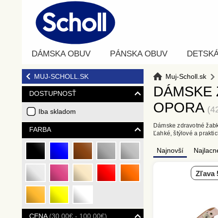
DÁMSKA OBUV
PÁNSKA OBUV
DETSK
MUJ-SCHOLL.SK
Muj-Scholl.sk
DÁMSKE 
DOSTUPNOSŤ
OPORA
4
Iba skladom
Dámske zdravotné žabky
FARBA
Ľahké, štýlové a prakt
Najnovší
Najlacn
ČIERNA
MODRÁ
HNEDÁ
ŠEDÁ
STRIEBORNÁ
zľava
BRONZOVÁ
RUŽOVÁ
BÉŽOVÁ
ČERVENÁ
ORANŽOVÁ
ZLATÁ
ŽLTÁ
BIELA
CENA
30,00€ - 100,00€