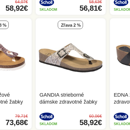
64,07€
58,63€
58,92€
56,81€
SKLADOM
SKLADO
 8 %
zľava 2 %
žové
GANDIA strieborné
EDNA 2
tné žabky
dámske zdravotné žabky
zdravo
79,71€
60,06€
73,68€
58,92€
SKLADOM
SKLADO