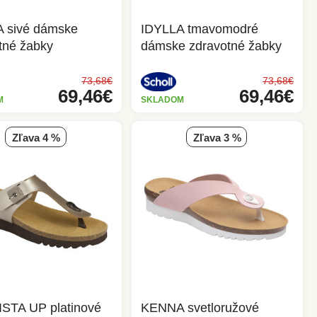
 sivé dámske
IDYLLA tmavomodré
tné žabky
dámske zdravotné žabky
73,68€
73,68€
69,46€
69,46€
M
SKLADOM
zľava 4 %
zľava 3 %
STA UP platinové
KENNA svetloružové