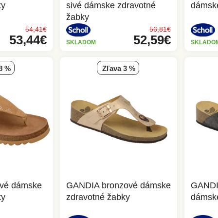
ky
sivé dámske zdravotné
dámske
žabky
54,41€
56,81€
53,44€
52,59€
SKLADOM
SKLADO
 8 %
zľava 3 %
vé dámske
GANDIA bronzové dámske
GANDI
ky
zdravotné žabky
dámske