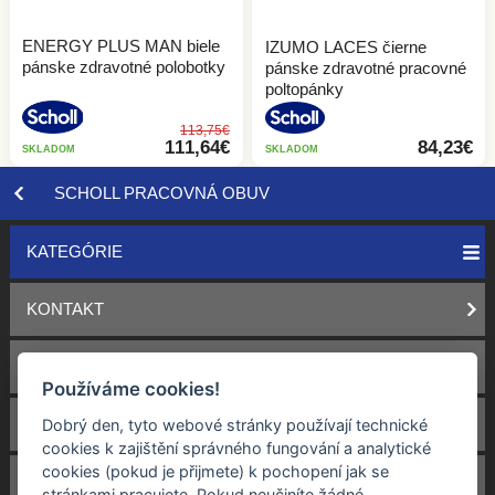
Sandále
Dreváky
ENERGY PLUS MAN biele
Vložky do topánok
IZUMO LACES čierne
ZDRAVOTNÁ OBUV
pánske zdravotné polobotky
pánske zdravotné pracovné
Členková obuv
poltopánky
DETSKÁ OBUV
Lodičky
Všetky Zdravotná obuv
113,75€
111,64€
84,23€
SKLADOM
SKLADOM
Šľapky
NOVINKY
Domáca obuv
VŠETKY DETSKÁ OBUV
SCHOLL PRACOVNÁ OBUV
Poltopánky
Členková obuv
VÝPREDAJ
ZDRAVOTNÁ OBUV
KATEGÓRIE
Sandále
Šľapky
KONTAKT
Tenisky
Poltopánky
Všetky Zdravotná obuv
OBCHODNÉ PODMIENKY
Žabky
Sandále
Dievčenské sandále
Používáme cookies!
DOPRAVA
Dobrý den, tyto webové stránky používají technické
Žabky
Dievčenské šľapky a žabky
cookies k zajištění správného fungování a analytické
cookies (pokud je přijmete) k pochopení jak se
Chlapčenské sandále
VRACENÍ A REKLAMÁCIE
stránkami pracujete. Pokud neučiníte žádné