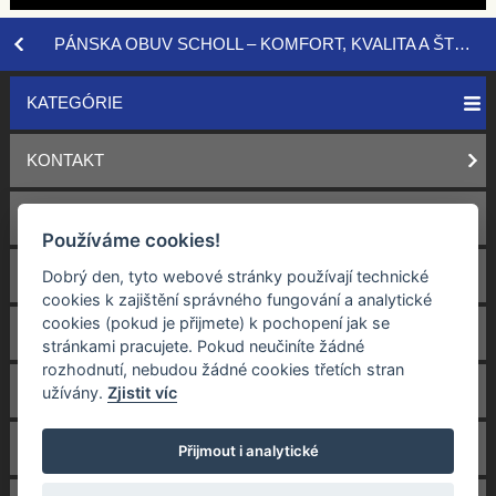
PÁNSKA OBUV SCHOLL – KOMFORT, KVALITA A ŠTÝL. OBJEDNAJTE ONLINE!
KATEGÓRIE
KONTAKT
OBCHODNÉ PODMIENKY
Používáme cookies!
DOPRAVA
Dobrý den, tyto webové stránky používají technické
cookies k zajištění správného fungování a analytické
cookies (pokud je přijmete) k pochopení jak se
VRACENÍ A REKLAMÁCIE
stránkami pracujete. Pokud neučiníte žádné
rozhodnutí, nebudou žádné cookies třetích stran
OCHRANA OS. ÚDAJOV
užívány.
Zjistit víc
COOKIES
Přijmout i analytické