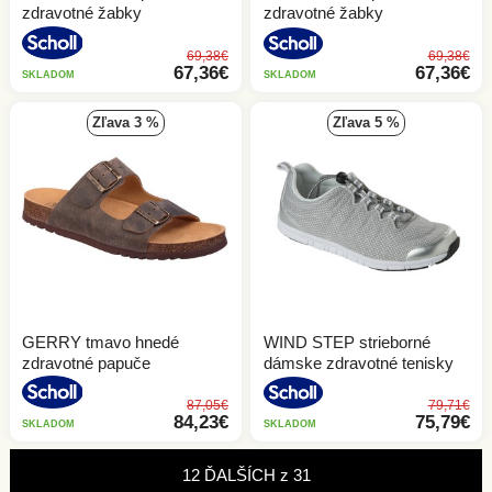
zdravotné žabky
zdravotné žabky
69,38€
69,38€
67,36€
67,36€
SKLADOM
SKLADOM
zľava 3 %
zľava 5 %
GERRY tmavo hnedé
WIND STEP strieborné
zdravotné papuče
dámske zdravotné tenisky
87,05€
79,71€
84,23€
75,79€
SKLADOM
SKLADOM
12 ĎALŠÍCH
z
31