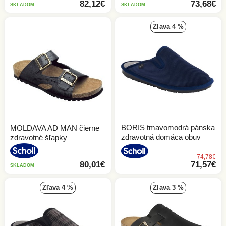
82,12€
73,68€
SKLADOM
SKLADOM
Dievčenské sandále
zľava 4 %
Dievčenské šľapky a žabky
Chlapčenské sandále
Chlapčenské šľapky
BORIS tmavomodrá pánska
MOLDAVA AD MAN čierne
zdravotná domáca obuv
zdravotné šľapky
74,78€
80,01€
71,57€
SKLADOM
zľava 4 %
zľava 3 %