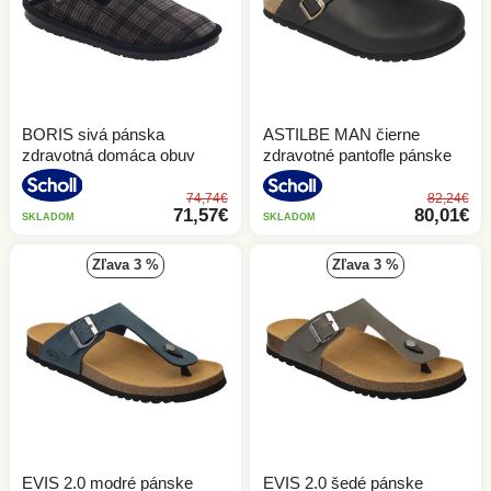
BORIS sivá pánska
ASTILBE MAN čierne
zdravotná domáca obuv
zdravotné pantofle pánske
74,74€
82,24€
71,57€
80,01€
SKLADOM
SKLADOM
zľava 3 %
zľava 3 %
EVIS 2.0 modré pánske
EVIS 2.0 šedé pánske