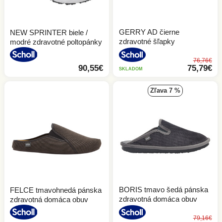
Sandále
Dreváky
Členková obuv
Vložky do topánok
GERRY AD čierne
NEW SPRINTER biele /
Členková obuv
Šľapky
zdravotné šľapky
modré zdravotné poltopánky
Lodičky
Poltopánky
76,76€
90,55€
75,79€
SKLADOM
Šľapky
Sandále
zľava 7 %
Poltopánky
Žabky
DETSKÁ OBUV
Sandále
Tenisky
NOVINKY
VŠETKY DETSKÁ OBUV
Žabky
VÝPREDAJ
ZDRAVOTNÁ OBUV
BORIS tmavo šedá pánska
FELCE tmavohnedá pánska
zdravotná domáca obuv
zdravotná domáca obuv
Všetky Zdravotná obuv
79,16€