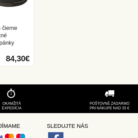
čierne
tné
opánky
84,30€
OKAMŽITÁ
POŠTOVNÉ ZADARMO
EXPEDÍCIA
PRI NÁKUPE NAD 35 €
JÍMAME
SLEDUJTE NÁS