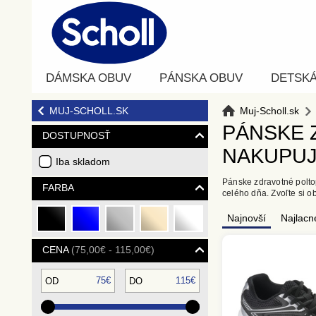
DÁMSKA OBUV
PÁNSKA OBUV
DETSK
MUJ-SCHOLL.SK
Muj-Scholl.sk
PÁNSKE 
DOSTUPNOSŤ
NAKUPUJ
Iba skladom
Pánske zdravotné polto
FARBA
celého dňa. Zvoľte si ob
Najnovší
Najlacn
ČIERNA
MODRÁ
STRIEBORNÁ
BÉŽOVÁ
BIELA
CENA
75,00€ - 115,00€
75€
115€
OD
DO