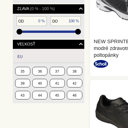
ZĽAVA
0 % - 100 %
0 %
100 %
OD
DO
NEW SPRINTER
VEĽKOSŤ
modré zdravot
poltopánky
EU
35
36
37
38
39
40
41
42
43
44
45
46