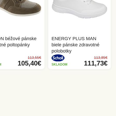
N béžové pánske
ENERGY PLUS MAN
tné poltopánky
biele pánske zdravotné
polobotky
113,55€
113,85€
105,40€
111,73€
M
SKLADOM