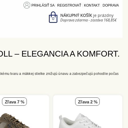
PRIHLÁSIŤ SA
REGISTROVAŤ
KONTAKT
DOPRAVA
NÁKUPNÝ KOŠÍK
je prázdny
0
Doprava zdarma - zostáva 168,85€
L – ELEGANCIA A KOMFORT.
kému tvaru a mäkkej stielke znižujú únavu a zabezpečujú pohodlie počas
zľava 7 %
zľava 2 %