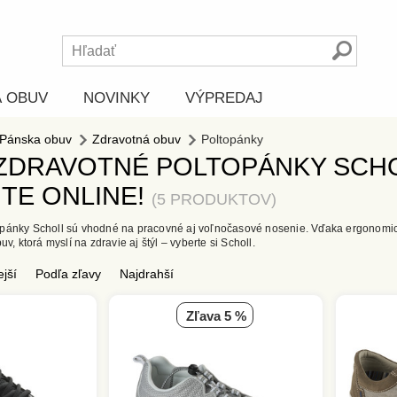
Á OBUV
NOVINKY
VÝPREDAJ
Pánska obuv
Zdravotná obuv
Poltopánky
ZDRAVOTNÉ POLTOPÁNKY SCHOL
TE ONLINE!
5 PRODUKTOV
pánky Scholl sú vhodné na pracovné aj voľnočasové nosenie. Vďaka ergonomic
uv, ktorá myslí na zdravie aj štýl – vyberte si Scholl.
ejší
Podľa zľavy
Najdrahší
zľava 5 %