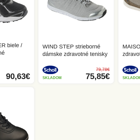
 biele /
WIND STEP strieborné
MAISO
né
dámske zdravotné tenisky
zdravo
79,78€
90,63€
75,85€
SKLADOM
SKLADO