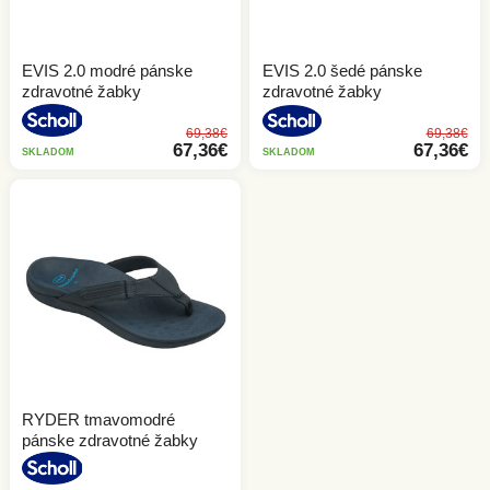
Sandále
Dreváky
Členková obuv
Vložky do topánok
EVIS 2.0 modré pánske
EVIS 2.0 šedé pánske
Členková obuv
Šľapky
zdravotné žabky
zdravotné žabky
Lodičky
Poltopánky
69,38€
69,38€
67,36€
67,36€
SKLADOM
SKLADOM
Šľapky
Sandále
Poltopánky
Žabky
DETSKÁ OBUV
Sandále
Tenisky
NOVINKY
VŠETKY DETSKÁ OBUV
Žabky
VÝPREDAJ
ZDRAVOTNÁ OBUV
RYDER tmavomodré
pánske zdravotné žabky
Všetky Zdravotná obuv