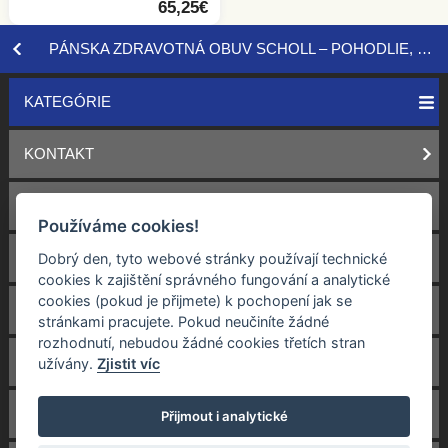
65,25€
Dievčenské sandále
PÁNSKA ZDRAVOTNÁ OBUV SCHOLL – POHODLIE, KVALITA, OPORA. NAKUPUJTE TERAZ!
Dievčenské šľapky a žabky
KATEGÓRIE
Chlapčenské sandále
KONTAKT
Chlapčenské šľapky
OBCHODNÉ PODMIENKY
Používáme cookies!
DOPRAVA
Dobrý den, tyto webové stránky používají technické
cookies k zajištění správného fungování a analytické
cookies (pokud je přijmete) k pochopení jak se
VRACENÍ A REKLAMÁCIE
stránkami pracujete. Pokud neučiníte žádné
rozhodnutí, nebudou žádné cookies třetích stran
OCHRANA OS. ÚDAJOV
užívány.
Zjistit víc
COOKIES
Přijmout i analytické