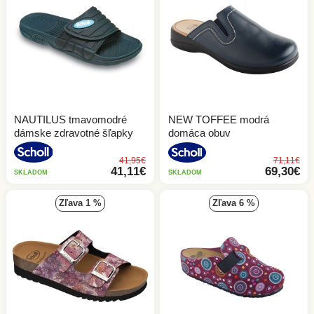
NAUTILUS tmavomodré
NEW TOFFEE modrá
dámske zdravotné šľapky
domáca obuv
41,95€
71,11€
41,11€
69,30€
SKLADOM
SKLADOM
zľava 1 %
zľava 6 %