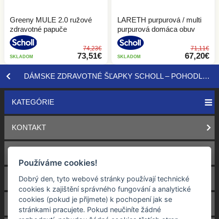
Greeny MULE 2.0 ružové
LARETH purpurová / multi
zdravotné papuče
purpurová domáca obuv
74,23€
71,11€
73,51€
67,20€
SKLADOM
SKLADOM
DÁMSKE ZDRAVOTNÉ ŠĽAPKY SCHOLL – POHODLIE, ĽAHKOSŤ, OPORA
KATEGÓRIE
KONTAKT
OBCHODNÉ PODMIENKY
Používáme cookies!
DOPRAVA
Dobrý den, tyto webové stránky používají technické
cookies k zajištění správného fungování a analytické
cookies (pokud je přijmete) k pochopení jak se
VRACENÍ A REKLAMÁCIE
stránkami pracujete. Pokud neučiníte žádné