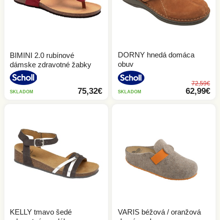
DORNY hnedá domáca
BIMINI 2.0 rubínové
obuv
dámske zdravotné žabky
72,59€
75,32€
62,99€
SKLADOM
SKLADOM
KELLY tmavo šedé
VARIS béžová / oranžová