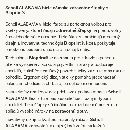
Sandále
Scholl ALABAMA biele dámske zdravotné šľapky s
Bioprint®
Žabky
Scholl ALABAMA v bielej farbe sú perfektnou voľbou pre
všetky ženy, ktoré hľadajú
zdravotné šľapky
na prácu, voľný
čas alebo domáce nosenie. Tieto šľapky kombinujú moderný
dizajn a inovatívnu technológiu
Bioprint®
, ktorá poskytuje
prirodzenú podporu chodidla a nožnej klenby.
Technológia
Bioprint®
je navrhnutá pre zdravie a pohodlie.
Stielka vyrobená z korku a pryže tlmí nárazy a podporuje
chodidlá, zatiaľ čo semišový povrch stielky zaisťuje maximálne
pohodlie. Ergonomický dizajn stielky pomáha predchádzať
bolestiam chodidiel a chrbta aj po celodennom nosení.
Nastaviteľný remienok cez priehlavok pridáva modelu
Scholl
ALABAMA
flexibilitu a prispôsobiteľnosť rôznym typom
chodidiel. Tieto šľapky sú ideálne na každodenné nosenie a
spĺňajú vysoké nároky na
zdravotnú obuv
.
Inovatívny dizajn a kvalitné materiály robia z
Scholl
ALABAMA
zdravotnú, ale aj štýlovú voľbu na každú