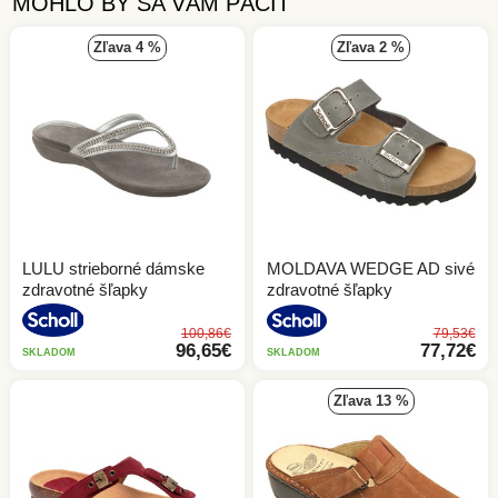
MOHLO BY SA VÁM PÁČIŤ
zľava 4 %
zľava 2 %
LULU strieborné dámske
MOLDAVA WEDGE AD sivé
zdravotné šľapky
zdravotné šľapky
100,86€
79,53€
96,65€
77,72€
SKLADOM
SKLADOM
zľava 13 %