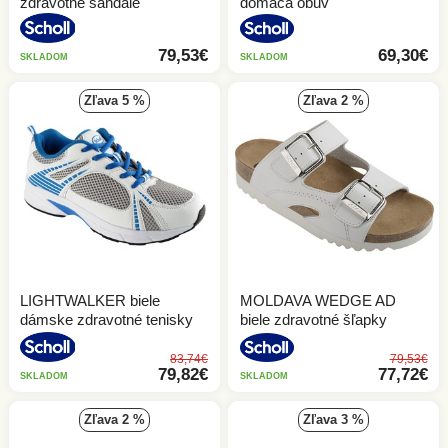
zdravotné sandále
domáca obuv
79,53€
69,30€
SKLADOM
SKLADOM
zľava 5 %
zľava 2 %
LIGHTWALKER biele
MOLDAVA WEDGE AD
dámske zdravotné tenisky
biele zdravotné šľapky
83,74€
79,53€
79,82€
77,72€
SKLADOM
SKLADOM
zľava 2 %
zľava 3 %