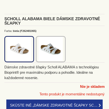
Dreváky
Členková obuv
SCHOLL ALABAMA BIELE DÁMSKE ZDRAVOTNÉ
ŠĽAPKY
Lodičky
Farba:
biela (F262481065)
Šľapky
Poltopánky
Sandále
Dámske zdravotné šľapky Scholl ALABAMA s technológiou
Tenisky
Bioprint® pre maximálnu podporu a pohodlie. Ideálne na
každodenné nosenie.
Žabky
Nie je skladem
DOPLNKY
Tento produkt je momentálne nedostupný
SKÚSTE INÉ „DÁMSKE ZDRAVOTNÉ ŠĽAPKY SCHOLL – POHODLIE, ĽAHKOSŤ, OPORA“
PÁNSKA OBUV
Všetky Doplnky