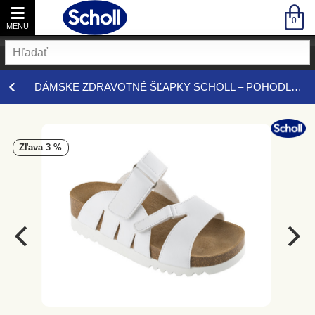
0
MENU
DÁMSKA OBUV
DÁMSKE ZDRAVOTNÉ ŠĽAPKY SCHOLL – POHODLIE, ĽAHKOSŤ, OPORA
VŠETKY DÁMSKA OBUV
PRACOVNÁ OBUV
zľava 3 %
ZDRAVOTNÁ OBUV
Všetky Pracovná obuv
Šľapky
Všetky Zdravotná obuv
Poltopánky
Baleríny
Domáca obuv