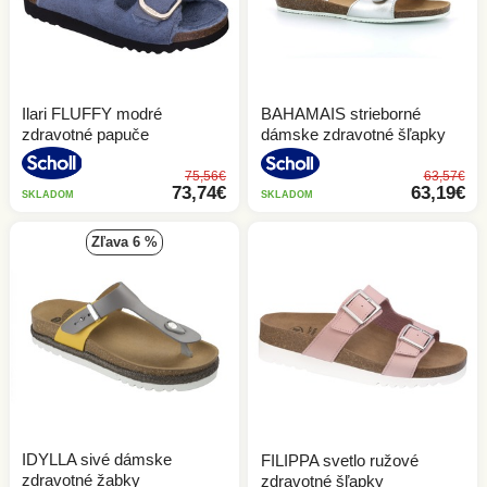
Ilari FLUFFY modré
BAHAMAIS strieborné
zdravotné papuče
dámske zdravotné šľapky
75,56€
63,57€
73,74€
63,19€
SKLADOM
SKLADOM
zľava 6 %
IDYLLA sivé dámske
FILIPPA svetlo ružové
zdravotné žabky
zdravotné šľapky