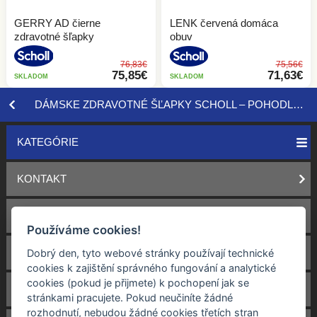
GERRY AD čierne
LENK červená domáca
zdravotné šľapky
obuv
76,83€
75,56€
75,85€
71,63€
SKLADOM
SKLADOM
DÁMSKE ZDRAVOTNÉ ŠĽAPKY SCHOLL – POHODLIE, ĽAHKOSŤ, OPORA
KATEGÓRIE
KONTAKT
OBCHODNÉ PODMIENKY
Používáme cookies!
DOPRAVA
Dobrý den, tyto webové stránky používají technické
cookies k zajištění správného fungování a analytické
cookies (pokud je přijmete) k pochopení jak se
VRACENÍ A REKLAMÁCIE
stránkami pracujete. Pokud neučiníte žádné
rozhodnutí, nebudou žádné cookies třetích stran