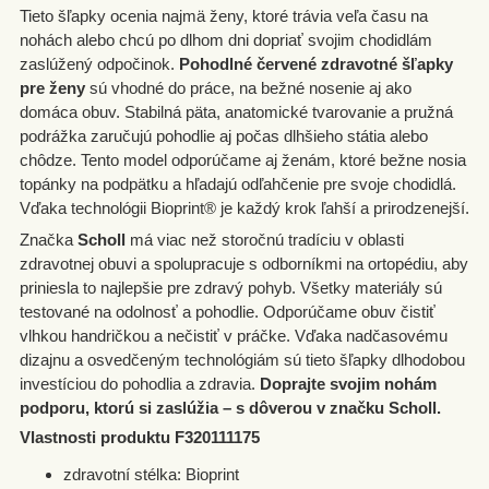
Tieto šľapky ocenia najmä ženy, ktoré trávia veľa času na
nohách alebo chcú po dlhom dni dopriať svojim chodidlám
zaslúžený odpočinok.
Pohodlné červené zdravotné šľapky
pre ženy
sú vhodné do práce, na bežné nosenie aj ako
domáca obuv. Stabilná päta, anatomické tvarovanie a pružná
podrážka zaručujú pohodlie aj počas dlhšieho státia alebo
chôdze. Tento model odporúčame aj ženám, ktoré bežne nosia
topánky na podpätku a hľadajú odľahčenie pre svoje chodidlá.
Vďaka technológii Bioprint® je každý krok ľahší a prirodzenejší.
Značka
Scholl
má viac než storočnú tradíciu v oblasti
zdravotnej obuvi a spolupracuje s odborníkmi na ortopédiu, aby
priniesla to najlepšie pre zdravý pohyb. Všetky materiály sú
testované na odolnosť a pohodlie. Odporúčame obuv čistiť
vlhkou handričkou a nečistiť v práčke. Vďaka nadčasovému
dizajnu a osvedčeným technológiám sú tieto šľapky dlhodobou
investíciou do pohodlia a zdravia.
Doprajte svojim nohám
podporu, ktorú si zaslúžia – s dôverou v značku Scholl.
Vlastnosti produktu F320111175
zdravotní stélka: Bioprint