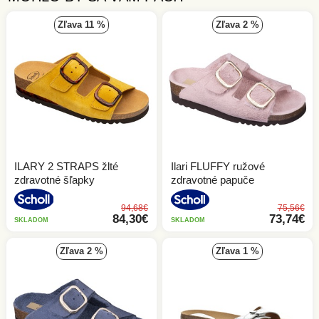
zľava 11 %
zľava 2 %
ILARY 2 STRAPS žlté
Ilari FLUFFY ružové
zdravotné šľapky
zdravotné papuče
94,68€
75,56€
84,30€
73,74€
SKLADOM
SKLADOM
zľava 2 %
zľava 1 %