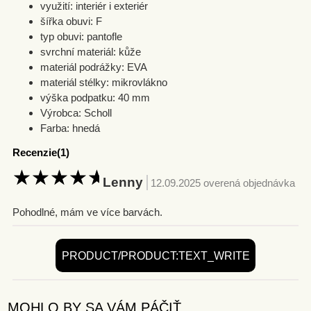
využití: interiér i exteriér
šířka obuvi: F
typ obuvi: pantofle
svrchní materiál: kůže
materiál podrážky: EVA
materiál stélky: mikrovlákno
výška podpatku: 40 mm
Výrobca: Scholl
Farba: hnedá
Recenzie(1)
 Lenny 
 12.09.2025 overená objednávka
Pohodlné, mám ve více barvách.
PRODUCT/PRODUCT:TEXT_WRITE
MOHLO BY SA VÁM PÁČIŤ