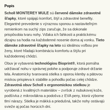
Popis
Sandále
Scholl MONTEREY MULE
sú
červené dámske zdravotné
Žabky
šľapky
, ktoré spájajú komfort, štýl a zdravotné benefity.
Elegantné prevedenie s výraznou sponou a nastaviteľným
remienkom na suchý zips zaručuje, že sa dokonale
prispôsobia tvaru nohy. Vďaka ich ľahkosti a praktickému
dizajnu sa hodia na každodenné nosenie doma aj vonku.
Tieto
dámske zdravotné šľapky na leto
sú ideálnou voľbou pre
ženy, ktoré hľadajú kombináciu komfortu a štýlu pri
každodennej chôdzi.
Obuv je vybavená
technológiou Bioprint®
, ktorá pomáha
udržiavať nohu v správnej polohe a podporuje zdravé držanie
tela. Anatomicky tvarovaná stielka s oporou klenby a pätovou
miskou prispieva k stabilite a pohodliu počas celej chôdze.
Zdravotná obuv Scholl s ergonomickou stielkou
je
vyrobená z kvalitných materiálov – zvršok z nubukovej kože,
podšívka z mikrovlákna a podošva z EVA peny, ktorá výborne
tlmí nárazy. Stielka je mäkká a priedušná, takže nohy ostávajú
svieže aj počas horúcich dní.