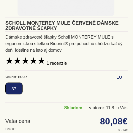
Dreváky
Členková obuv
SCHOLL MONTEREY MULE ČERVENÉ DÁMSKE
ZDRAVOTNÉ ŠĽAPKY
Lodičky
Dámske zdravotné šľapky Scholl MONTEREY MULE s
ergonomickou stielkou Bioprint® pre pohodlnú chôdzu každý
Šľapky
deň. Ideálne na leto aj domov.
Poltopánky
 1 recenzie
Sandále
EU
Veľkosť:
EU 37
Tenisky
37
Žabky
Skladom
— v utorok 11.8. u Vás
DOPLNKY
80,08€
Vaša cena
PÁNSKA OBUV
DMOC
85,14€
Všetky Doplnky