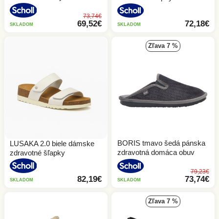
73,74€
69,52€
72,18€
SKLADOM
SKLADOM
zľava 7 %
BORIS tmavo šedá pánska
LUSAKA 2.0 biele dámske
zdravotná domáca obuv
zdravotné šľapky
79,23€
82,19€
73,74€
SKLADOM
SKLADOM
zľava 7 %