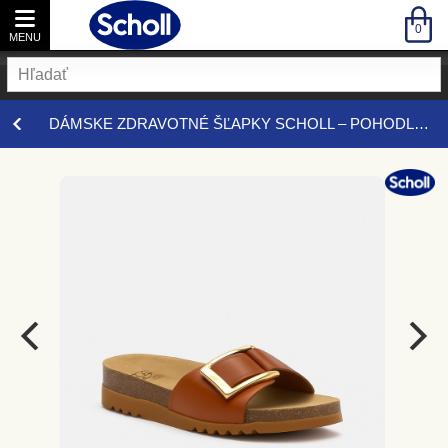
0
MENU
DÁMSKA OBUV
DÁMSKE ZDRAVOTNÉ ŠĽAPKY SCHOLL – POHODLIE, ĽAHKOSŤ, OPORA
VŠETKY DÁMSKA OBUV
PRACOVNÁ OBUV
ZDRAVOTNÁ OBUV
Všetky Pracovná obuv
Šľapky
Všetky Zdravotná obuv
Poltopánky
Baleríny
Domáca obuv