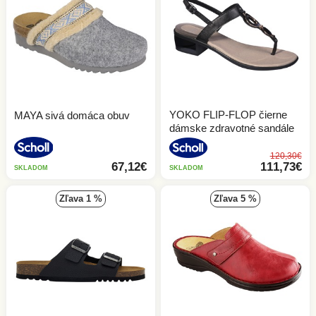
YOKO FLIP-FLOP čierne
MAYA sivá domáca obuv
dámske zdravotné sandále
120,30€
67,12€
111,73€
SKLADOM
SKLADOM
zľava 1 %
zľava 5 %