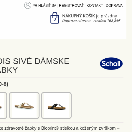
PRIHLÁSIŤ SA
REGISTROVAŤ
KONTAKT
DOPRAVA
NÁKUPNÝ KOŠÍK
je prázdny
0
Doprava zdarma - zostáva 168,85€
OIS SIVÉ DÁMSKE
ABKY
0-8)
e zdravotné žabky s Bioprint® stielkou a koženým zvrškom –