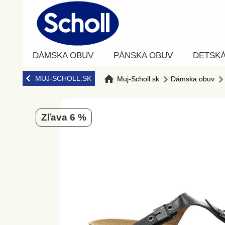
DÁMSKA OBUV
PÁNSKA OBUV
DETSK
MUJ-SCHOLL.SK
Muj-Scholl.sk
Dámska obuv
zľava 6 %