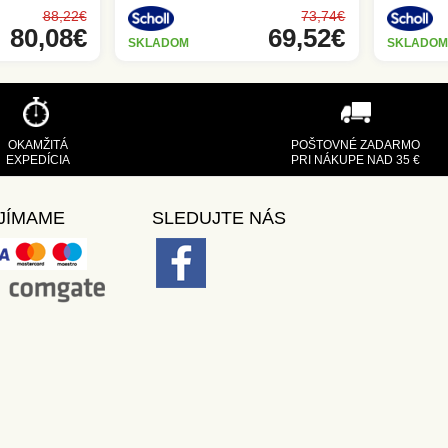
88,22€
73,74€
80,08€
69,52€
SKLADOM
SKLADOM
OKAMŽITÁ
POŠTOVNÉ ZADARMO
EXPEDÍCIA
PRI NÁKUPE NAD 35 €
JÍMAME
SLEDUJTE NÁS