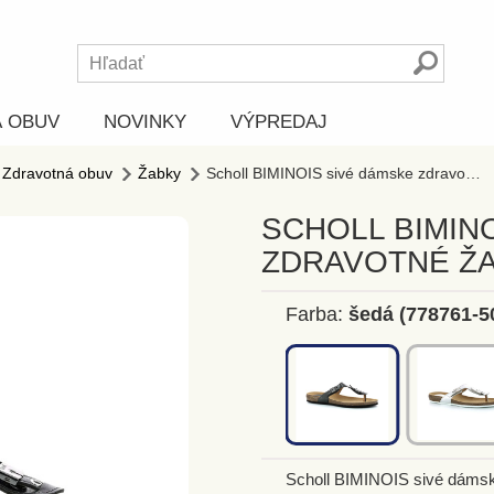
Á OBUV
NOVINKY
VÝPREDAJ
Zdravotná obuv
Žabky
Scholl BIMINOIS sivé dámske zdravotné žabky
SCHOLL BIMIN
ZDRAVOTNÉ Ž
Farba:
šedá (778761-5
Scholl BIMINOIS sivé dámsk