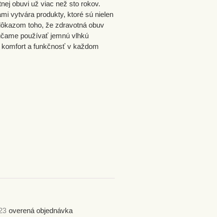
ej obuvi už viac než sto rokov.
i vytvára produkty, ktoré sú nielen
ôkazom toho, že zdravotná obuv
rúčame používať jemnú vlhkú
 komfort a funkčnosť v každom
23
overená objednávka