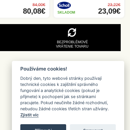
84,00€
23,22€
80,08€
23,09€
SKLADOM
BEZPROBLÉMOVÉ
VRÁTENIE TOVARU
Používáme cookies!
Dobrý den, tyto webové stránky používají
technické cookies k zajištění správného
fungování a analytické cookies (pokud je
přijmete) k pochopení jak se stránkami
pracujete. Pokud neučiníte žádné rozhodnutí,
nebudou žádné cookies třetích stran užívány.
Zjistit víc