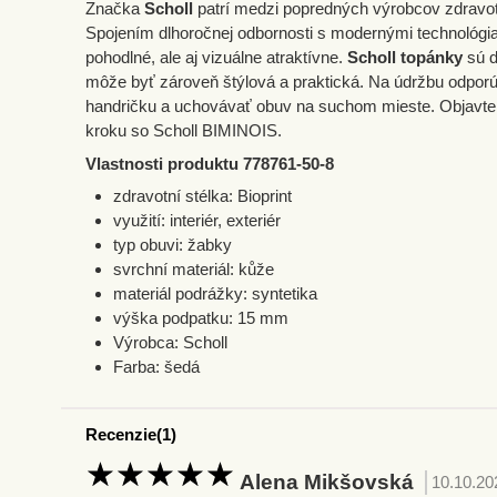
Značka
Scholl
patrí medzi popredných výrobcov zdravotn
Spojením dlhoročnej odbornosti s modernými technológiam
pohodlné, ale aj vizuálne atraktívne.
Scholl topánky
sú d
môže byť zároveň štýlová a praktická. Na údržbu odpo
handričku a uchovávať obuv na suchom mieste. Objavte
kroku so Scholl BIMINOIS.
Vlastnosti produktu 778761-50-8
zdravotní stélka: Bioprint
využití: interiér, exteriér
typ obuvi: žabky
svrchní materiál: kůže
materiál podrážky: syntetika
výška podpatku: 15 mm
Výrobca: Scholl
Farba: šedá
Recenzie(1)
 Alena Mikšovská  
 10.10.20