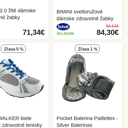
2.0 žlté dámske
BIMINI svetloružové
tné žabky
dámske zdravotné žabky
88,52€
71,34€
84,30€
SKLADOM
zľava 5 %
zľava 1 %
ALKER biele
Pocket Balerina Paillettes -
zdravotné tenisky
Silver Balerinas