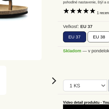
pohodlné nastavenie, štýl a
 1 recen
Veľkosť:
EU 37
EU
37
EU
38
Skladom
— v pondelok
Video detail produktu - Yo