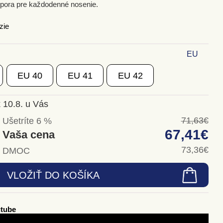
 opora pre každodenné nosenie.
zie
EU
EU
40
EU
41
EU
42
 10.8. u Vás
71,63€
Ušetríte 6 %
67,41€
Vaša cena
73,36€
DMOC
utube