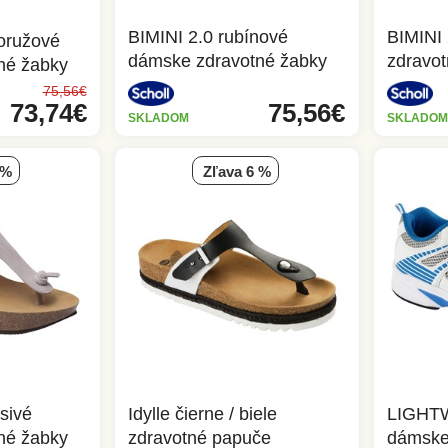
BIMINI 2.0 rubínové
BIMINI 
loružové
dámske zdravotné žabky
zdravo
né žabky
75,56€
73,74€
75,56€
SKLADOM
SKLADOM
 %
zľava 6 %
sivé
Idylle čierne / biele
LIGHTW
né žabky
zdravotné papuče
dámske 