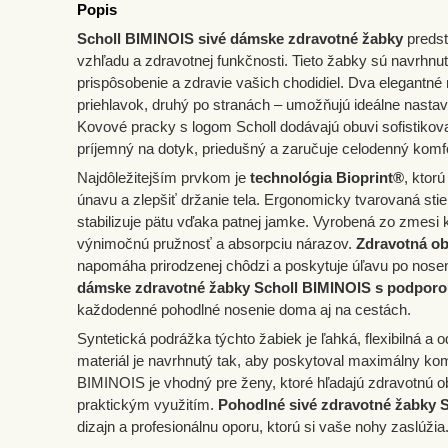
Popis
Scholl BIMINOIS sivé dámske zdravotné žabky
predst
vzhľadu a zdravotnej funkčnosti. Tieto žabky sú navrhnu
prispôsobenie a zdravie vašich chodidiel. Dva elegantné
priehlavok, druhý po stranách – umožňujú ideálne nastav
Kovové pracky s logom Scholl dodávajú obuvi sofistiko
príjemný na dotyk, priedušný a zaručuje celodenný komfo
Najdôležitejším prvkom je
technológia Bioprint®
, ktor
únavu a zlepšiť držanie tela. Ergonomicky tvarovaná sti
stabilizuje pätu vďaka patnej jamke. Vyrobená zo zmesi 
výnimočnú pružnosť a absorpciu nárazov.
Zdravotná ob
napomáha prirodzenej chôdzi a poskytuje úľavu po nos
dámske zdravotné žabky Scholl BIMINOIS s podporo
každodenné pohodlné nosenie doma aj na cestách.
Syntetická podrážka týchto žabiek je ľahká, flexibilná a 
materiál je navrhnutý tak, aby poskytoval maximálny komf
BIMINOIS je vhodný pre ženy, ktoré hľadajú zdravotnú
praktickým využitím.
Pohodlné sivé zdravotné žabky S
dizajn a profesionálnu oporu, ktorú si vaše nohy zaslúžia