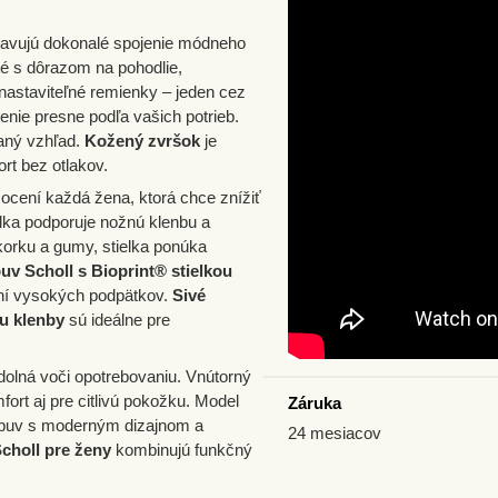
avujú dokonalé spojenie módneho
té s dôrazom na pohodlie,
 nastaviteľné remienky – jeden cez
enie presne podľa vašich potrieb.
vaný vzhľad.
Kožený zvršok
je
rt bez otlakov.
ú ocení každá žena, ktorá chce znížiť
elka podporuje nožnú klenbu a
korku a gumy, stielka ponúka
uv Scholl s Bioprint® stielkou
ení vysokých podpätkov.
Sivé
u klenby
sú ideálne pre
odolná voči opotrebovaniu. Vnútorný
ort aj pre citlivú pokožku. Model
Záruka
 obuv s moderným dizajnom a
24 mesiacov
choll pre ženy
kombinujú funkčný
.